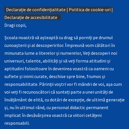
Declarație de confidențialitate
|
Politica de cookie-uri
|
Declarație de accesibilitate
Dragi copii,
Școala noastră vă așteaptă cu drag să porniți pe drumul
cunoașterii și al descoperirilor. Împreună vom călători în
minunata lume a literelor și numerelor, Veți descoperi noi
universuri, talente, abilități și vă veți forma atitudini și
aptitudini folositoare în devenirea voastră ca oameni cu
suflete și inimi curate, deschise spre bine, frumos și
responsabilitate. Părinții voștri vor fi mândri de voi, așa cum
voi veți fi recunoscători că sunteți parte a unei unități de
învățământ de elită, cu dotări de excepție, de ultimă generație
și, nu în ultimul rând, cu personal didactic permanent
implicat în desăvârșirea voastră ca viitori cetățeni
responsabili.