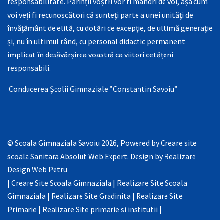
responsabilitate. Părinții voștri vor fi mândri de voi, așa cum
voi veți fi recunoscători că sunteți parte a unei unități de
învățământ de elită, cu dotări de excepție, de ultimă generație
și, nu în ultimul rând, cu personal didactic permanent
implicat în desăvârșirea voastră ca viitori cetățeni
responsabili.
Conducerea Școlii Gimnaziale ”Constantin Savoiu”
© Scoala Gimnaziala Savoiu 2026, Powered by
Creare site
scoala Sanitara Absolut Web Expert
. Design by
Realizare
Design Web Petru
|
Creare Site Scoala Gimnaziala
|
Realizare Site Scoala
Gimnaziala
|
Realizare Site Gradinita
|
Realizare Site
Primarie
|
Realizare Site primarie si institutii
|