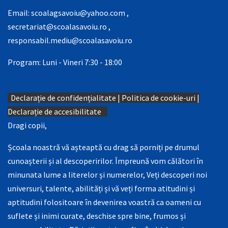
Email:
scoalagsavoiu@yahoo.com
,
secretariat@scoalasavoiu.ro
,
responsabil.mediu@scoalasavoiu.ro
Program: Luni - Vineri 7:30 - 18:00
Declarație de confidențialitate
|
Politica de cookie-uri
|
Declarație de accesibilitate
Dragi copii,
Școala noastră vă așteaptă cu drag să porniți pe drumul
cunoașterii și al descoperirilor. Împreună vom călători în
minunata lume a literelor și numerelor, Veți descoperi noi
universuri, talente, abilități și vă veți forma atitudini și
aptitudini folositoare în devenirea voastră ca oameni cu
suflete și inimi curate, deschise spre bine, frumos și