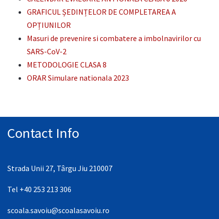
GRAFICUL ȘEDINȚELOR DE COMPLETAREA A
OPȚIUNILOR
Masuri de prevenire si combatere a imbolnavirilor cu
SARS-CoV-2
METODOLOGIE CLASA 8
ORAR Simulare nationala 2023
Contact Info
Strada Unii 27, Târgu Jiu 210007
Tel +40 253 213 306
scoala.savoiu@scoalasavoiu.ro