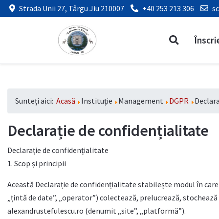
Strada Unii 27, Târgu Jiu 210007
+40 253 213 306
s
Înscri
Sunteți aici:
Acasă
Instituție
Management
DGPR
Declara
Declarație de confidențialitate
Declarație de confidențialitate
1. Scop și principii
Această Declarație de confidențialitate stabilește modul în car
„țintă de date”, „operator”) colectează, prelucrează, stochează ș
alexandrustefulescu.ro (denumit „site”, „platformă”).