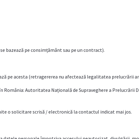
ea se bazează pe consimțământ sau pe un contract).
ă pe acesta (retragererea nu afectează legalitatea prelucrării an
în România: Autoritatea Națională de Supraveghere a Prelucrării D
e o solicitare scrisă / electronică la contactul indicat mai jos.
 datele personale împotriva accesului neautorizat, divulgării, mod