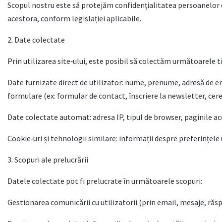
Scopul nostru este să protejăm confidențialitatea persoanelor c
acestora, conform legislației aplicabile.
2. Date colectate
Prin utilizarea site‑ului, este posibil să colectăm următoarele ti
Date furnizate direct de utilizator: nume, prenume, adresă de e
formulare (ex: formular de contact, înscriere la newsletter, cere
Date colectate automat: adresa IP, tipul de browser, paginile acce
Cookie‑uri și tehnologii similare: informații despre preferințele
3. Scopuri ale prelucrării
Datele colectate pot fi prelucrate în următoarele scopuri:
Gestionarea comunicării cu utilizatorii (prin email, mesaje, răspu