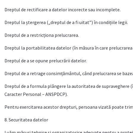
Dreptul de rectificare a datelor incorecte sau incomplete.
Dreptul la ștergerea („dreptul de a fi uitat”) în condițiile legii.
Dreptul de a restricționa prelucrarea.
Dreptul la portabilitatea datelor (în măsura în care prelucrar
Dreptul de a se opune prelucrării datelor.
Dreptul de a retrage consimțământul, când prelucrarea se bazeaz
Dreptul de a formula plângere la autoritatea de supraveghere (
Caracter Personal – ANSPDCP).
Pentru exercitarea acestor drepturi, persoana vizată poate trimit
8. Securitatea datelor
Luăm măsuri tehnice și organizatorice adecvate pentru a proteja