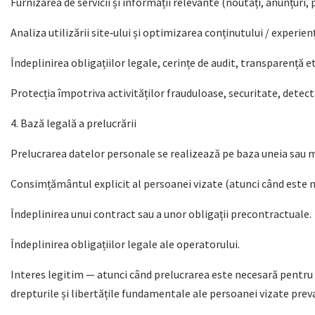
Furnizarea de servicii și informații relevante (noutăți, anunțuri, p
Analiza utilizării site‑ului și optimizarea conținutului / experienț
Îndeplinirea obligațiilor legale, cerințe de audit, transparență et
Protecția împotriva activităților frauduloase, securitate, detect
4. Bază legală a prelucrării
Prelucrarea datelor personale se realizează pe baza uneia sau 
Consimțământul explicit al persoanei vizate (atunci când este n
Îndeplinirea unui contract sau a unor obligații precontractuale.
Îndeplinirea obligațiilor legale ale operatorului.
Interes legitim — atunci când prelucrarea este necesară pentru s
drepturile și libertățile fundamentale ale persoanei vizate prev