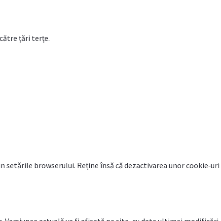
ătre țări terțe.
in setările browserului. Reține însă că dezactivarea unor cookie‑ur