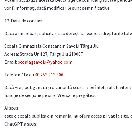
Putem actualiza această Declarație de confidențialitate periodic. 
vor fi informați, dacă modificările sunt semnificative.
12. Date de contact
Dacă ai întrebări, solicitări sau dorești să exercici drepturile tal
Scoala Gimnaziala Constantin Savoiu Târgu Jiu
Adresa: Strada Unii 27, Târgu Jiu 210007
Email:
scoalagsavoiu@yahoo.com
Telefon / Fax:
+40 253 213 306
Dacă vrei, pot genera și o variantă scurtă / pe înțelesul elevilor /
funcție de secțiune pe site. Vrei să le pregătesc?
Ai spus:
este o scoala publica din romania, nu ofera acces privat la site, d
ChatGPT a spus: