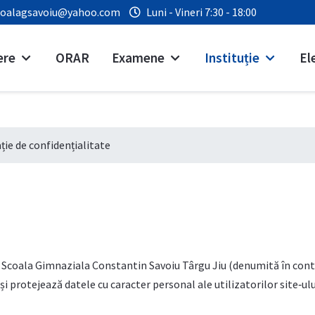
coalagsavoiu@yahoo.com
Luni - Vineri 7:30 - 18:00
ere
ORAR
Examene
Instituție
El
ție de confidențialitate
e Scoala Gimnaziala Constantin Savoiu Târgu Jiu (denumită în cont
i protejează datele cu caracter personal ale utilizatorilor site‑ulu