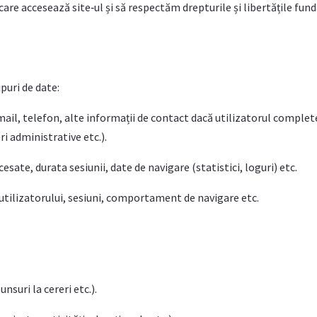
are accesează site‑ul și să respectăm drepturile și libertățile fu
puri de date:
mail, telefon, alte informații de contact dacă utilizatorul comple
ri administrative etc.).
sate, durata sesiunii, date de navigare (statistici, loguri) etc.
 utilizatorului, sesiuni, comportament de navigare etc.
nsuri la cereri etc.).