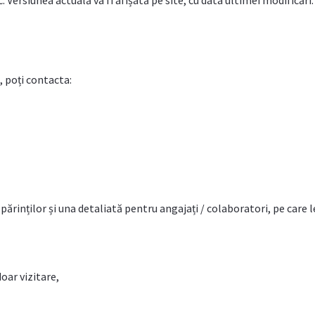
Versiunea actuală va fi afișată pe site, cu data ultimei modificări. 
e, poți contacta:
 părinților și una detaliată pentru angajați / colaboratori, pe care le
oar vizitare,