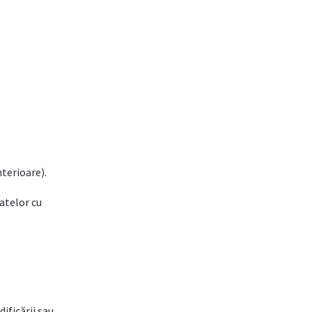
terioare).
atelor cu
ificării sau