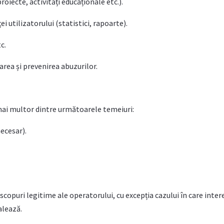
roiecte, activități educaționale etc.).
ei utilizatorului (statistici, rapoarte).
c.
area și prevenirea abuzurilor.
mai multor dintre următoarele temeiuri:
ecesar).
copuri legitime ale operatorului, cu excepția cazului în care inter
alează.