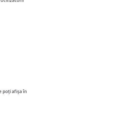
Utilizatorii
 poți afișa în