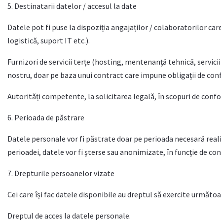
5. Destinatarii datelor / accesul la date
Datele pot fi puse la dispoziția angajaților / colaboratorilor care
logistică, suport IT etc.).
Furnizori de servicii terțe (hosting, mentenanță tehnică, servic
nostru, doar pe baza unui contract care impune obligații de confi
Autorități competente, la solicitarea legală, în scopuri de confo
6. Perioada de păstrare
Datele personale vor fi păstrate doar pe perioada necesară reali
perioadei, datele vor fi șterse sau anonimizate, în funcție de con
7. Drepturile persoanelor vizate
Cei care își fac datele disponibile au dreptul să exercite următoa
Dreptul de acces la datele personale.