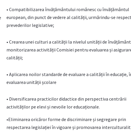
• Compatibilizarea învățământului românesc cu învățământul
european, din punct de vedere al calității, urmărindu-se respec
e
prevederilor legislative;
• Crearea unei culturi a calității la nivelul unității de învățământ
monitorizarea activității Comisiei pentru evaluarea și asigurar
calității;
• Aplicarea noilor standarde de evaluare a calității în educație, î
evaluarea unității școlare
• Diversificarea practicilor didactice din perspectiva centrării
activităților pe elevi și nevoile lor educaționale.
•Eliminarea oricăror forme de discriminare și segregare prin
respectarea legislației în vigoare și promovarea interculturalită