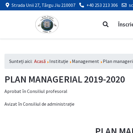
Strada Unii 27, Târgu Jiu 210007
+40 253 213 306
s
Înscri
Sunteți aici:
Acasă
Instituție
Management
Plan manageri
PLAN MANAGERIAL 2019-2020
Aprobat în Consiliul profesoral
Avizat în Consiliul de administrație
PLAN MAN