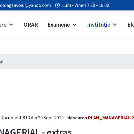
coalagsavoiu@yahoo.com
Luni - Vineri 7:30 - 18:00
ere
ORAR
Examene
Instituție
El
al
Document 813 din 29 Sept 2019 -
descarca
PLAN_MANAGERIAL-20
AGERIAL - extras