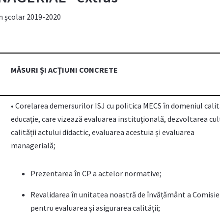
n școlar 2019-2020
MĂSURI ȘI ACȚIUNI CONCRETE
• Corelarea demersurilor ISJ cu politica MECS în domeniul calită
educație, care vizează evaluarea instituțională, dezvoltarea cul
calității actului didactic, evaluarea acestuia și evaluarea
managerială;
Prezentarea în CP a actelor normative;
Revalidarea în unitatea noastră de învățământ a Comisie
pentru evaluarea și asigurarea calității;