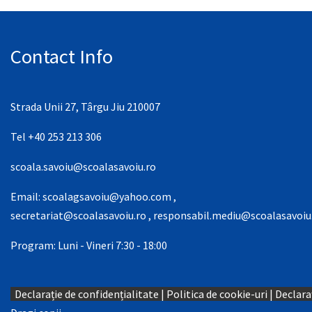
Contact Info
Strada Unii 27, Târgu Jiu 210007
Tel +40 253 213 306
scoala.savoiu@scoalasavoiu.ro
Email:
scoalagsavoiu@yahoo.com
,
secretariat@scoalasavoiu.ro
,
responsabil.mediu@scoalasavoiu
Program: Luni - Vineri 7:30 - 18:00
Declarație de confidențialitate
|
Politica de cookie-uri
|
Declaraț