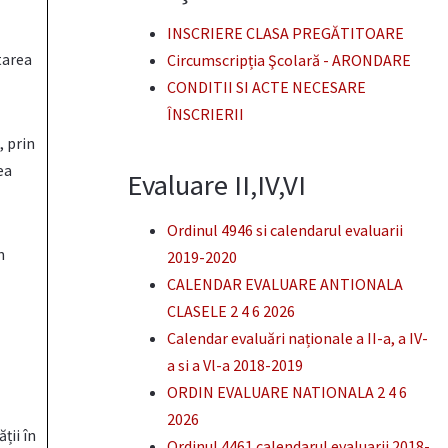
INSCRIERE CLASA PREGĂTITOARE
tarea
Circumscripția Şcolară - ARONDARE
CONDITII SI ACTE NECESARE
ÎNSCRIERII
, prin
ea
Evaluare II,IV,VI
Ordinul 4946 si calendarul evaluarii
n
2019-2020
CALENDAR EVALUARE ANTIONALA
CLASELE 2 4 6 2026
Calendar evaluări naționale a II-a, a IV-
a si a Vl-a 2018-2019
ORDIN EVALUARE NATIONALA 2 4 6
2026
ții în
Ordinul 4461 calendarul evaluarii 2018-