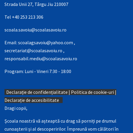
Strada Unii 27, Târgu Jiu 210007
Tel +40 253 213 306
scoala.savoiu@scoalasavoiu.ro
Email:
scoalagsavoiu@yahoo.com
,
secretariat@scoalasavoiu.ro
,
responsabil.mediu@scoalasavoiu.ro
Program: Luni - Vineri 7:30 - 18:00
Declarație de confidențialitate
|
Politica de cookie-uri
|
Declarație de accesibilitate
Dragi copii,
Școala noastră vă așteaptă cu drag să porniți pe drumul
cunoașterii și al descoperirilor. Împreună vom călători în