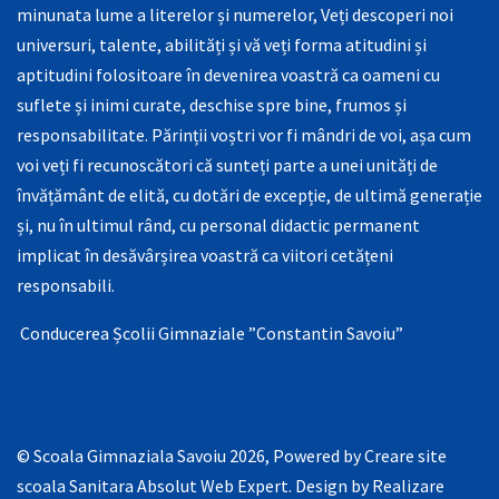
minunata lume a literelor și numerelor, Veți descoperi noi
universuri, talente, abilități și vă veți forma atitudini și
aptitudini folositoare în devenirea voastră ca oameni cu
suflete și inimi curate, deschise spre bine, frumos și
responsabilitate. Părinții voștri vor fi mândri de voi, așa cum
voi veți fi recunoscători că sunteți parte a unei unități de
învățământ de elită, cu dotări de excepție, de ultimă generație
și, nu în ultimul rând, cu personal didactic permanent
implicat în desăvârșirea voastră ca viitori cetățeni
responsabili.
Conducerea Școlii Gimnaziale ”Constantin Savoiu”
© Scoala Gimnaziala Savoiu 2026, Powered by
Creare site
scoala Sanitara Absolut Web Expert
. Design by
Realizare