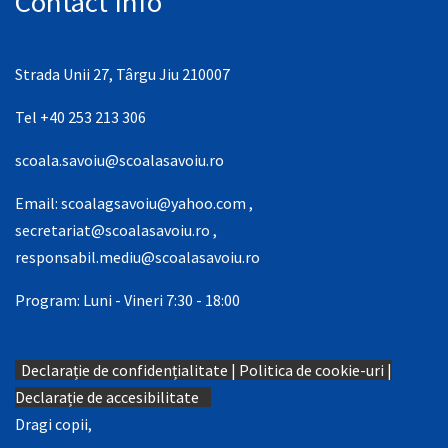
Contact Info
Strada Unii 27, Târgu Jiu 210007
Tel +40 253 213 306
scoala.savoiu@scoalasavoiu.ro
Email:
scoalagsavoiu@yahoo.com
,
secretariat@scoalasavoiu.ro
,
responsabil.mediu@scoalasavoiu.ro
Program: Luni - Vineri 7:30 - 18:00
Declarație de confidențialitate
|
Politica de cookie-uri
|
Declarație de accesibilitate
Dragi copii,