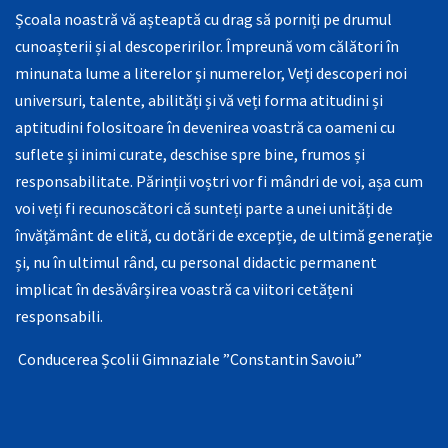
Școala noastră vă așteaptă cu drag să porniți pe drumul
cunoașterii și al descoperirilor. Împreună vom călători în
minunata lume a literelor și numerelor, Veți descoperi noi
universuri, talente, abilități și vă veți forma atitudini și
aptitudini folositoare în devenirea voastră ca oameni cu
suflete și inimi curate, deschise spre bine, frumos și
responsabilitate. Părinții voștri vor fi mândri de voi, așa cum
voi veți fi recunoscători că sunteți parte a unei unități de
învățământ de elită, cu dotări de excepție, de ultimă generație
și, nu în ultimul rând, cu personal didactic permanent
implicat în desăvârșirea voastră ca viitori cetățeni
responsabili.
Conducerea Școlii Gimnaziale ”Constantin Savoiu”