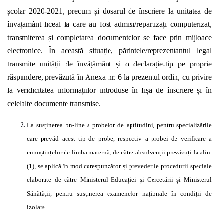
școlar
2020-2021, precum
și
dosarul de
înscriere
la unitatea de
învățământ
liceal la care au fost
admiși/repartizați
computerizat,
transmiterea
și
completarea documentelor se face prin mijloace
electronice.
În această situație, părintele/reprezentantul
legal
transmite
unității
de
învățământ și
o
declarație-tip
pe proprie
răspundere, prevăzută în
Anexa nr. 6 la prezentul ordin, cu privire
la veridicitatea
informațiilor
introduse
în fișa
de
înscriere și în
celelalte documente transmise.
La
susținerea
on-line a probelor de aptitudini, pentru
specializările
care
prevăd
acest tip de probe, respectiv a probei de verificare a
cunoștințelor
de limba
maternă,
de
către absolvenții prevăzuți
la alin.
(1), se
aplică în
mod
corespunzător și
prevederile procedurii speciale
elaborate de
către
Ministerul
Educației și Cercetării și
Ministerul
Sănătății,
pentru
susținerea
examenelor
naționale în condiții
de
izolare.