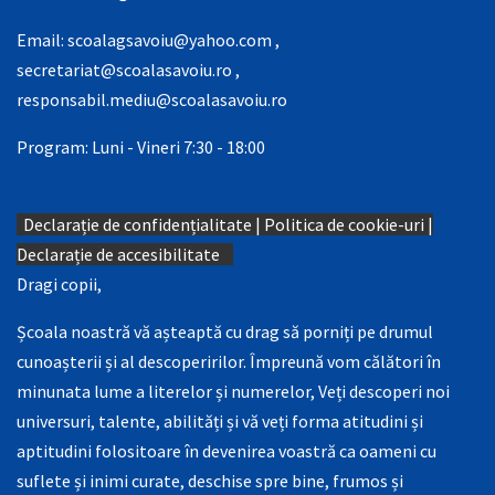
Email:
scoalagsavoiu@yahoo.com
,
secretariat@scoalasavoiu.ro
,
responsabil.mediu@scoalasavoiu.ro
Program: Luni - Vineri 7:30 - 18:00
Declarație de confidențialitate
|
Politica de cookie-uri
|
Declarație de accesibilitate
Dragi copii,
Școala noastră vă așteaptă cu drag să porniți pe drumul
cunoașterii și al descoperirilor. Împreună vom călători în
minunata lume a literelor și numerelor, Veți descoperi noi
universuri, talente, abilități și vă veți forma atitudini și
aptitudini folositoare în devenirea voastră ca oameni cu
suflete și inimi curate, deschise spre bine, frumos și