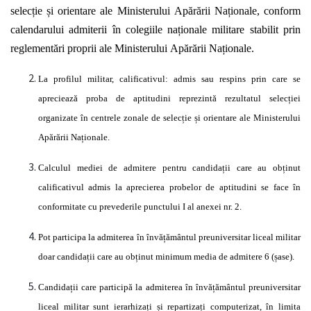
selecție și
orientare ale Ministerului
Apărării Naționale,
conform
calendarului admiterii
în
colegiile
naționale
militare stabilit prin
reglementări
proprii ale Ministerului
Apărării Naționale.
La profilul militar, calificativul: admis sau respins prin care se
apreciează
proba de aptitudini
reprezintă
rezultatul
selecției
organizate
în
centrele zonale de
selecție și
orientare ale Ministerului
Apărării Naționale.
Calculul mediei de admitere pentru
candidații
care au
obținut
calificativul admis la aprecierea probelor de aptitudini se face
în
conformitate cu prevederile punctului I al anexei nr. 2.
Pot participa la admiterea
în învățământul
preuniversitar liceal militar
doar
candidații
care au
obținut
minimum media de admitere 6
(șase).
Candidații
care
participă
la admiterea
în învățământul
preuniversitar
liceal militar sunt
ierarhizați și repartizați
computerizat,
în
limita