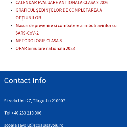
CALENDAR EVALUARE ANTIONALA CLASA 8 2026
GRAFICUL ȘEDINȚELOR DE COMPLETAREA A
OPȚIUNILOR
Masuri de prevenire si combatere a imbolnavirilor cu
SARS-CoV-2
METODOLOGIE CLASA 8
ORAR Simulare nationala 2023
Contact Info
Strada Unii 27, Târgu Jiu 210007
Tel +40 253 213 306
scoala.savoiu@scoalasavoiu.ro