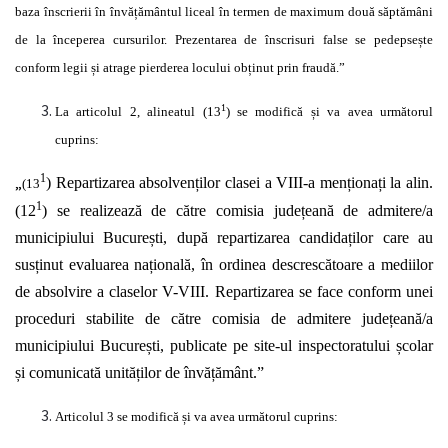
baza
înscrierii în învățământul
liceal
în
termen de maximum
două săptămâni
de la
începerea
cursurilor. Prezentarea de
înscrisuri
false se
pedepsește
conform legii
și
atrage pierderea locului
obținut
prin
fraudă.”
1
La articolul 2, alineatul (13
) se
modifică și
va avea
următorul
cuprins:
1
„
) Repartizarea
absolvenților
clasei a VIII-a
menționați
la alin.
(13
1
(12
) se
realizează
de
către
comisia
județeană
de admitere/a
municipiului
București, după
repartizarea
candidaților
care au
susținut
evaluarea
națională, în
ordinea
descrescătoare
a mediilor
de absolvire a claselor V-VIII. Repartizarea se face conform unei
proceduri stabilite de
către
comisia de admitere
județeană/a
municipiului
București,
publicate pe site-ul inspectoratului
școlar
și comunicată unităților
de
învățământ.”
Articolul 3 se
modifică și
va avea
următorul
cuprins: