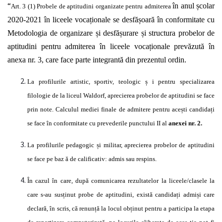
“
în
anul
școlar
Art. 3 (1) Probele de aptitudini organizate pentru admiterea
2020-2021
în
liceele
vocaționale
se
desfășoară în
conformitate cu
Metodologia de organizare
și desfășurare și
structura probelor de
aptitudini pentru admiterea
în
liceele
vocaționale prevăzută în
anexa nr. 3, care face parte
integrantă
din prezentul ordin.
La profilurile artistic, sportiv, teologic
ș
i pentru specializarea
filologie de la liceul Waldorf, aprecierea probelor de aptitudini se face
prin note. Calculul mediei finale de admitere pentru
acești candidați
se face
în
conformitate cu prevederile punctului II al
anexei nr. 2.
La profilurile pedagogic
și
militar, aprecierea probelor de aptitudini
se face pe baz
ă
de calificativ: admis sau respins.
În
cazul
în
care,
după
comunicarea rezultatelor la liceele/clasele la
care s-au
susținut
probe de aptitudini,
există candidați admiși
care
declară, în
scris,
că renunță
la locul
obținut
pentru a participa la etapa