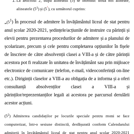
La articolul 2, după alineatul (5) se introduc două noi alineate,
1
1
alineatele (5
) și (5
), cu următorul cuprins:
1
„
) În procesul de admitere în învățământul liceal de stat pentru
(5
anul școlar 2020-2021, ședințele/acțiunile de instruire cu părinții și
elevii pentru prezentarea procedurilor de admitere și a planului de
școlarizare, precum și cele pentru completarea opțiunilor în fișele
de înscriere de către absolvenții clasei a VIII-a și de către părinții
acestora pot fi realizate în unitatea de învățământ sau prin mijloace
electronice de comunicare (telefon, e-mail, videoconferință on-line
etc.). Diriginții claselor a VIII-a au obligația de a informa și a oferi
consultanță absolvenților clasei a VIII-a și
părinților/reprezentanților legali ai acestora pe parcursul derulării
acestor acțiuni.
2
(5
) Admiterea candidaților pe locurile speciale pentru rromi se face
computerizat, într-o sesiune distinctă, desfășurată conform Calendarului
admiterii în învățământul liceal de stat pentru anul școlar 2020-2021