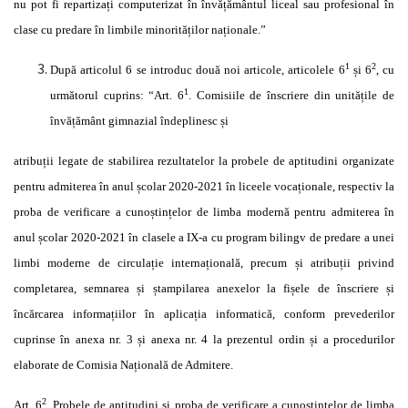
nu pot fi repartizați computerizat în învățământul liceal sau profesional în
clase cu predare în limbile minorităților naționale.”
1
2
După articolul 6 se introduc două noi articole, articolele 6
și 6
, cu
1
următorul cuprins: “Art. 6
. Comisiile de înscriere din unitățile de
învățământ gimnazial îndeplinesc și
atribuții legate de stabilirea rezultatelor la probele de aptitudini organizate
pentru admiterea în anul școlar 2020-2021 în liceele vocaționale, respectiv la
proba de verificare a cunoștințelor de limba modernă pentru admiterea în
anul școlar 2020-2021 în clasele a IX-a cu program bilingv de predare a unei
limbi moderne de circulație internațională, precum și atribuții privind
completarea, semnarea și ștampilarea anexelor la fișele de înscriere și
încărcarea informațiilor în aplicația informatică, conform prevederilor
cuprinse în anexa nr. 3 și anexa nr. 4 la prezentul ordin și a procedurilor
elaborate de Comisia Națională de Admitere.
2
Art. 6
. Probele de aptitudini și proba de verificare a cunoștințelor de limba