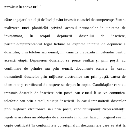
prevăzut în anexa nr.1.”
către
angajatul
unității
de
învățământ
investit cu astfel de
competențe.
Pentru
realizarea unei
planificări
privind accesul persoanelor
în
unitatea de
învățământ, în
scopul depunerii dosarului de
înscriere,
părintele/reprezentantul
legal trebuie
să
exprime
intenția
de depunere a
dosarului, prin telefon sau e-mail,
în
prima zi
prevăzută în
calendar pentru
această etapă.
Depunerea dosarelor se poate realiza
și
prin
poștă,
cu
confirmare de primire sau prin e-mail, documente scanate.
În
cazul
transmiterii dosarelor prin mijloace electronice sau prin
poștă,
cartea de
identitate
și
certificatul de
naștere
se depun
în
copie.
Candidaților
care au
transmis dosarele de
înscriere
prin
poștă
sau e-mail li se va comunica,
telefonic sau prin e-mail,
situația înscrierii. În
cazul transmiterii dosarelor
prin mijloace electronice sau prin
poștă, candidații/părinții/reprezentanții
legali ai acestora au
obligația
de a prezenta
în
format fizic,
în
original sau
în
copie
certificată în
conformitate cu originalul, documentele care au stat la