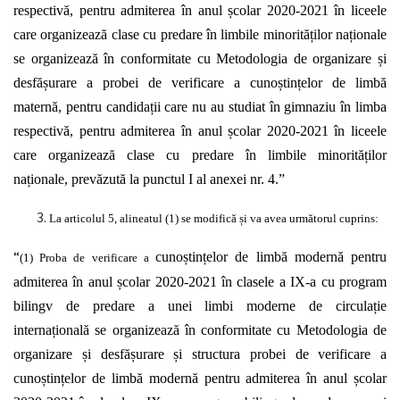
respectivă,
pentru admiterea
în
anul
școlar
2020-2021
în
liceele
care
organizează
clase cu predare
în
limbile
minorităților naționale
se
organizează în
conformitate cu Metodologia de organizare
și
desfășurare
a probei de verificare a
cunoștințelor
de
limbă
maternă,
pentru
candidații
care nu au studiat
în
gimnaziu
în
limba
respectivă,
pentru admiterea
în
anul
școlar
2020-2021
în
liceele
care
organizează
clase cu predare
în
limbile
minorităților
naționale, prevăzută
la punctul I al anexei nr. 4.”
La articolul 5, alineatul (1) se
modifică și
va avea
următorul
cuprins:
“
cunoștințelor
de
limbă modernă
pentru
(1) Proba de verificare a
admiterea
în
anul
școlar
2020-2021
în
clasele a IX-a cu program
bilingv de predare a unei limbi moderne de
circulație
internațională
se
organizează în
conformitate cu Metodologia de
organizare
și desfășurare și
structura probei de verificare a
cunoștințelor
de
limbă modernă
pentru admiterea
în
anul
școlar