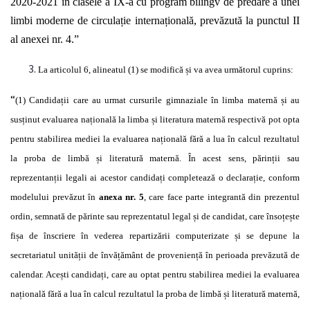
2020-2021
în
clasele a IX-a cu program bilingv de predare a unei
limbi moderne de
circulație internațională, prevăzută
la punctul II
al anexei nr. 4.”
La articolul 6, alineatul (1) se
modifică și
va avea
următorul
cuprins:
“
(1)
Candidații
care au urmat cursurile gimnaziale
în
limba
maternă și
au
susținut
evaluarea
națională
la limba
și
literatura
maternă respectivă
pot opta
pentru stabilirea mediei la
evaluarea națională fără a lua în calcul rezultatul
la proba de limbă și literatură maternă. În acest sens, părinții sau
reprezentanții legali ai acestor candidați completează o declarație, conform
modelului prevăzut în
anexa nr. 5
, care face parte integrantă din prezentul
ordin, semnată de părinte sau reprezentatul legal și de candidat, care însoțește
fișa de înscriere în vederea repartizării computerizate și se depune la
secretariatul unității de învățământ de proveniență în perioada prevăzută de
calendar. Acești candidați, care au optat pentru stabilirea mediei la evaluarea
națională fără a lua în calcul rezultatul la proba de limbă și literatură maternă,