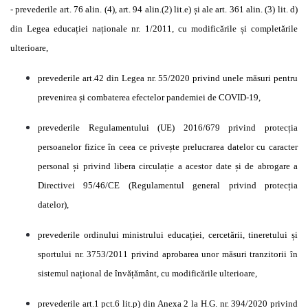
- prevederile art. 76 alin. (4), art. 94 alin.(2) lit.e) și ale art. 361 alin. (3) lit. d)
din Legea educației naționale nr. 1/2011, cu modificările și completările
ulterioare,
prevederile art.42 din Legea nr. 55/2020 privind unele măsuri pentru
prevenirea și combaterea efectelor pandemiei de COVID-19,
prevederile Regulamentului (UE) 2016/679 privind protecția
persoanelor fizice în ceea ce privește prelucrarea datelor cu caracter
personal și privind libera circulație a acestor date și de abrogare a
Directivei 95/46/CE (Regulamentul general privind protecția
datelor),
prevederile ordinului ministrului educației, cercetării, tineretului și
sportului nr. 3753/2011 privind aprobarea unor măsuri tranzitorii în
sistemul național de învățământ, cu modificările ulterioare,
prevederile art.1 pct.6 lit.p) din Anexa 2 la H.G. nr. 394/2020 privind