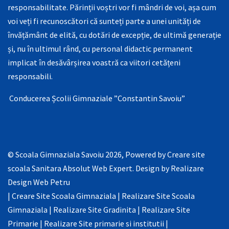
responsabilitate. Părinții voștri vor fi mândri de voi, așa cum
voi veți fi recunoscători că sunteți parte a unei unități de
învățământ de elită, cu dotări de excepție, de ultimă generație
și, nu în ultimul rând, cu personal didactic permanent
implicat în desăvârșirea voastră ca viitori cetățeni
responsabili.
Conducerea Școlii Gimnaziale ”Constantin Savoiu”
© Scoala Gimnaziala Savoiu 2026, Powered by
Creare site
scoala Sanitara Absolut Web Expert
. Design by
Realizare
Design Web Petru
|
Creare Site Scoala Gimnaziala
|
Realizare Site Scoala
Gimnaziala
|
Realizare Site Gradinita
|
Realizare Site
Primarie
|
Realizare Site primarie si institutii
|