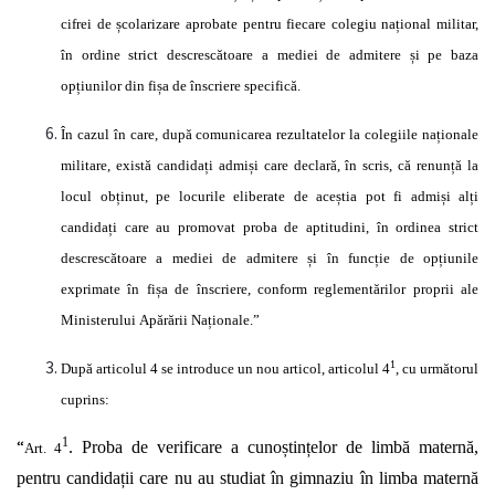
cifrei de
școlarizare
aprobate pentru fiecare colegiu
național
militar,
în
ordine strict
descrescătoare
a mediei de admitere
și
pe baza
opțiunilor
din
fișa
de
înscriere specifică.
În
cazul
în
care,
după
comunicarea rezultatelor la colegiile
naționale
militare,
există candidați admiși
care
declară, în
scris,
că renunță
la
locul
obținut,
pe locurile eliberate de
aceștia
pot fi
admiși alți
candidați
care au promovat proba de aptitudini,
în
ordinea strict
descrescătoare
a mediei de admitere
și în funcție
de
opțiunile
exprimate
în fișa
de
înscriere,
conform
reglementărilor
proprii ale
Ministerului
Apărării Naționale.”
1
După
articolul 4 se introduce un nou articol, articolul 4
, cu
următorul
cuprins:
1
“
. Proba de verificare a
cunoștințelor
de
limbă maternă,
Art. 4
pentru
candidații
care nu au studiat
în
gimnaziu
în
limba
maternă