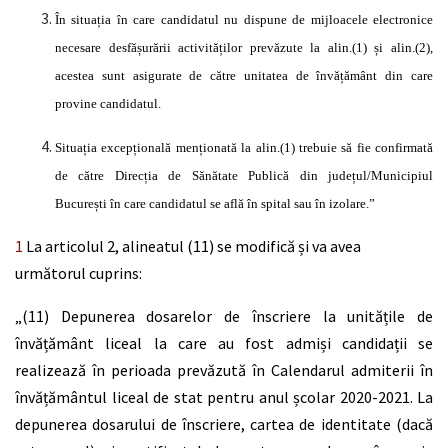
În situația în
care candidatul nu dispune de mijloacele electronice
necesare
desfășurării activităților prevăzute
la alin.(1)
și
alin.(2),
acestea sunt asigurate de
către
unitatea de
învățământ
din care
provine candidatul.
Situația excepțională menționată
la alin.(1) trebuie
să
fie
confirmată
de
către Direcția
de
Sănătate Publică
din
județul/Municipiul
București în
care candidatul se
află în
spital sau
în
izolare.”
1
La articolul 2, alineatul (11) se modifică și va avea
următorul cuprins:
„
(11) Depunerea dosarelor de înscriere la unitățile de
învățământ liceal la care au fost admiși candidații se
realizează în perioada prevăzută în Calendarul admiterii în
învățământul liceal de stat pentru anul școlar 2020-2021. La
depunerea dosarului de înscriere, cartea de identitate (dacă