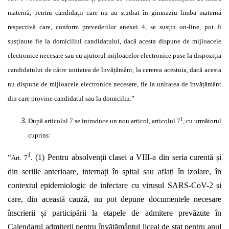
maternă, pentru candidații care nu au studiat în gimnaziu limba maternă
respectivă care, conform prevederilor anexei 4, se susțin on-line, pot fi
susținute fie la domiciliul candidatului, dacă acesta dispune de mijloacele
electronice necesare sau cu ajutorul mijloacelor electronice puse la dispoziția
candidatului de către unitatea de învățământ, la cererea acestuia, dacă acesta
nu dispune de mijloacele electronice necesare, fie la unitatea de învățământ
din care provine candidatul sau la domiciliu.”
1
După articolul 7 se introduce un nou articol, articolul 7
, cu următorul
cuprins:
1
“
. (1) Pentru absolvenții clasei a VIII-a din seria curentă și
Art. 7
din seriile anterioare, internați în spital sau aflați în izolare, în
contextul epidemiologic de infectare cu virusul SARS-CoV-2 și
care, din această cauză, nu pot depune documentele necesare
înscrierii și participării la etapele de admitere prevăzute în
Calendarul admiterii pentru învățământul liceal de stat pentru anul