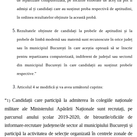
de repartizare
computerizată,
pe locurile eliberate de
aceș
tia pot fi
admiși
al
ți candidați
care au
susținut
proba
respectivă
de aptitudini,
în
ordinea rezultatelor
obținute
la
această probă.
Rezultatele
obținute
de
candidați
la probele de aptitudini
și
la
probele de
limbă modernă
sau
maternă
sunt recunoscute
în
orice
județ
sau
în
municipiul
București în
care
aceștia optează să
se
înscrie
pentru repartizarea
computerizată,
indiferent de
județul
sau sectorul
din municipiul
București în
care
candidații
au
susținut
probele
respective.”
Articolul 4 se
modifică și
va avea
următorul
cuprins:
“
Candidații
care
participă
la admiterea
în
colegiile
naționale
1)
militare ale Ministerului
Apărării Naționale
sunt
recrutați,
pe
parcursul anului
școlar
2019-2020, de birourile/oficiile de
informare-recrutare
județene/de
sector al municipiului
București și
participă
la activitatea de
selecție organizată în
centrele zonale de